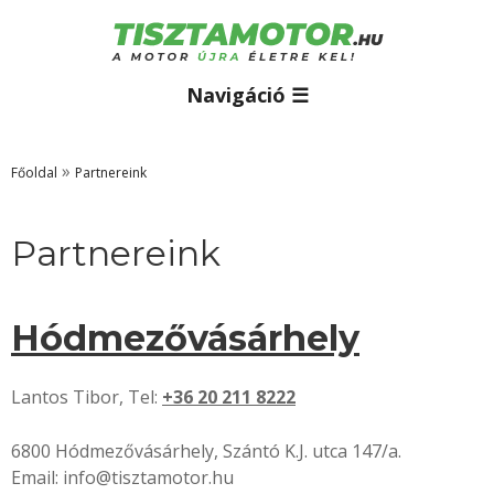
Navigáció ☰
»
Főoldal
Partnereink
Partnereink
Hódmezővásárhely
Lantos Tibor, Tel:
+36 20 211 8222
6800 Hódmezővásárhely, Szántó K.J. utca 147/a.
Email: info@tisztamotor.hu