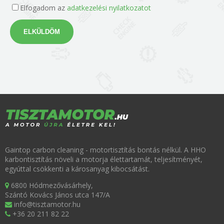
Elfogadom az
adatkezelési nyilatkozatot
ELKÜLDÖM
Gaintop carbon cleaning - motortisztítás bontás nélkül. A HHO
karbontisztítás növeli a motorja élettartamát, teljesítményét,
egyúttal csökkenti a károsanyag kibocsátást.
6800 Hódmezővásárhely,
Szántó Kovács János utca 147/A
info@tisztamotor.hu
+36 20 211 82 22